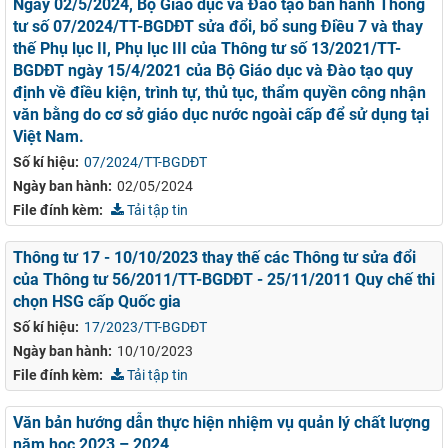
Ngày 02/5/2024, Bộ Giáo dục và Đào tạo ban hành Thông
tư số 07/2024/TT-BGDĐT sửa đổi, bổ sung Điều 7 và thay
thế Phụ lục II, Phụ lục III của Thông tư số 13/2021/TT-
BGDĐT ngày 15/4/2021 của Bộ Giáo dục và Đào tạo quy
định về điều kiện, trình tự, thủ tục, thẩm quyền công nhận
văn bằng do cơ sở giáo dục nước ngoài cấp để sử dụng tại
Việt Nam.
Số kí hiệu:
07/2024/TT-BGDĐT
Ngày ban hành:
02/05/2024
File đính kèm:
Tải tập tin
Thông tư 17 - 10/10/2023 thay thế các Thông tư sửa đổi
của Thông tư 56/2011/TT-BGDĐT - 25/11/2011 Quy chế thi
chọn HSG cấp Quốc gia
Số kí hiệu:
17/2023/TT-BGDĐT
Ngày ban hành:
10/10/2023
File đính kèm:
Tải tập tin
Văn bản hướng dẫn thực hiện nhiệm vụ quản lý chất lượng
năm học 2023 – 2024