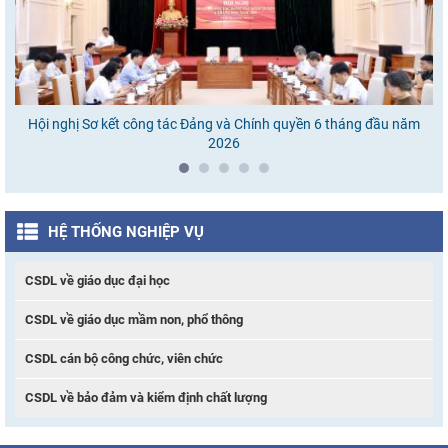
Hội nghị Sơ kết công tác Đảng và Chính quyền 6 tháng đầu năm
Ho
2026
HỆ THỐNG NGHIỆP VỤ
CSDL về giáo dục đại học
CSDL về giáo dục mầm non, phổ thông
CSDL cán bộ công chức, viên chức
CSDL về bảo đảm và kiểm định chất lượng