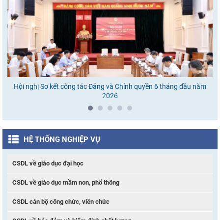
Hội nghị Sơ kết công tác Đảng và Chính quyền 6 tháng đầu năm
Ho
2026
HỆ THỐNG NGHIỆP VỤ
CSDL về giáo dục đại học
CSDL về giáo dục mầm non, phổ thông
CSDL cán bộ công chức, viên chức