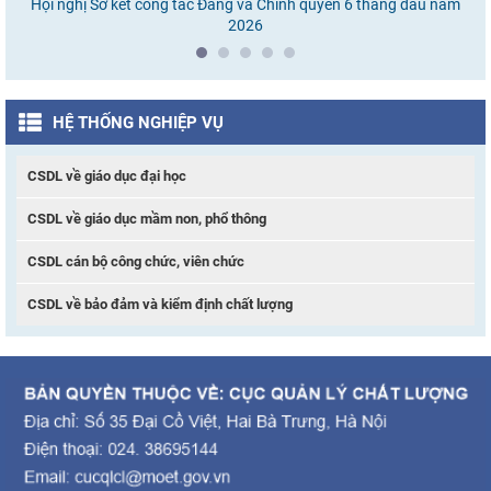
Hội nghị Sơ kết công tác Đảng và Chính quyền 6 tháng đầu năm
Ho
2026
HỆ THỐNG NGHIỆP VỤ
CSDL về giáo dục đại học
CSDL về giáo dục mầm non, phổ thông
CSDL cán bộ công chức, viên chức
CSDL về bảo đảm và kiểm định chất lượng