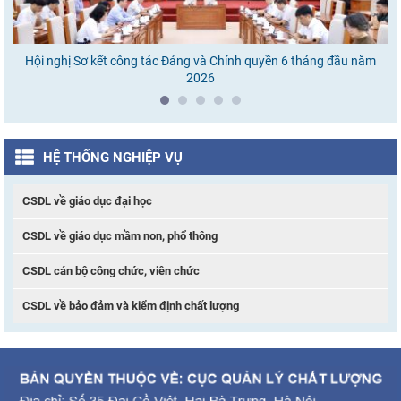
Hội nghị Sơ kết công tác Đảng và Chính quyền 6 tháng đầu năm
Ho
2026
HỆ THỐNG NGHIỆP VỤ
CSDL về giáo dục đại học
CSDL về giáo dục mầm non, phổ thông
CSDL cán bộ công chức, viên chức
CSDL về bảo đảm và kiểm định chất lượng