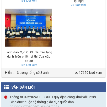
191
lượt xem
Hội nghị
75
lượt xem
Lãnh đạo Cục QLCL đã trao tặng
danh hiệu chiến sĩ thi đua cấp
cơ sở
106
lượt xem
Hiển thị 3 trong tổng số 3 ảnh
17659 lượt xem
VĂN BẢN MỚI
Thông tư 09/2024/TT-BGDĐT quy định công khai với Cơ sở
Giáo dục thuộc hệ thống giáo dục quốc dân
09/2024/TT-BGDĐT - 03/06/2024