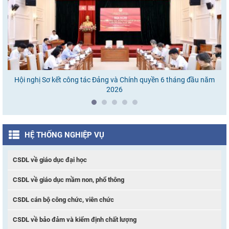
Hội nghị Sơ kết công tác Đảng và Chính quyền 6 tháng đầu năm
Ho
2026
HỆ THỐNG NGHIỆP VỤ
CSDL về giáo dục đại học
CSDL về giáo dục mầm non, phổ thông
CSDL cán bộ công chức, viên chức
CSDL về bảo đảm và kiểm định chất lượng