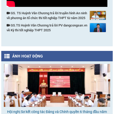
GS. TS Huỳnh Văn Chương trả lời truyền hình An ninh
về phương án tổ chức thi tốt nghiệp THPT từ năm 2025
GS.TS Huỳnh Văn Chương trả lời PV dangcongsan.vn
về Kỳ thi tốt nghiệp THPT 2025
ẢNH HOẠT ĐỘNG
Hội nghị Sơ kết công tác Đảng và Chính quyền 6 tháng đầu năm
Ho