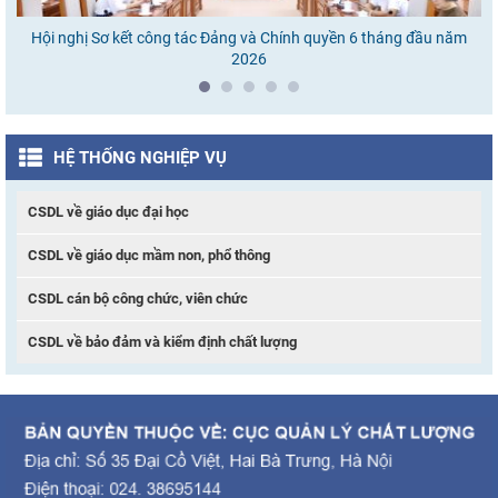
Hội nghị Sơ kết công tác Đảng và Chính quyền 6 tháng đầu năm
Ho
2026
HỆ THỐNG NGHIỆP VỤ
CSDL về giáo dục đại học
CSDL về giáo dục mầm non, phổ thông
CSDL cán bộ công chức, viên chức
CSDL về bảo đảm và kiểm định chất lượng