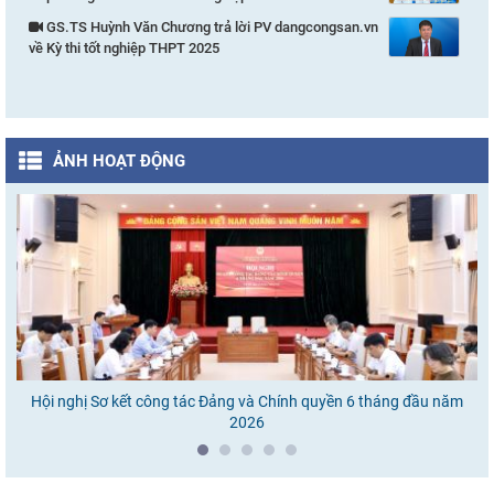
GS.TS Huỳnh Văn Chương trả lời PV dangcongsan.vn
về Kỳ thi tốt nghiệp THPT 2025
ẢNH HOẠT ĐỘNG
Hội nghị Sơ kết công tác Đảng và Chính quyền 6 tháng đầu năm
Ho
2026