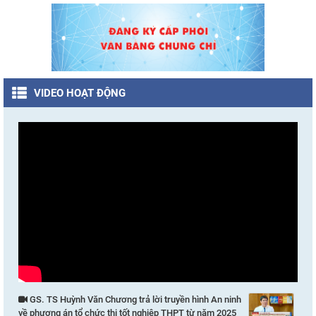
VIDEO HOẠT ĐỘNG
GS. TS Huỳnh Văn Chương trả lời truyền hình An ninh
về phương án tổ chức thi tốt nghiệp THPT từ năm 2025