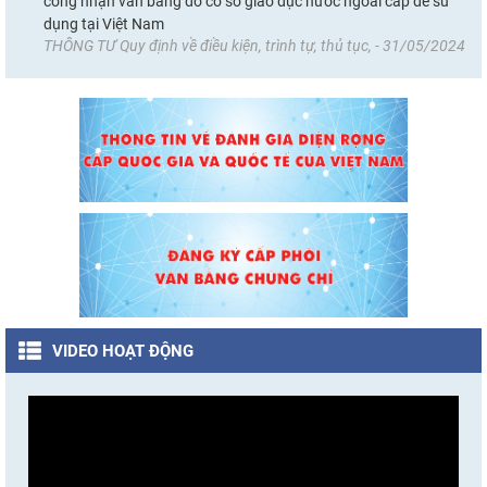
công nhận văn bằng do cơ sở giáo dục nước ngoài cấp để sử
dụng tại Việt Nam
THÔNG TƯ Quy định về điều kiện, trình tự, thủ tục, - 31/05/2024
VIDEO HOẠT ĐỘNG