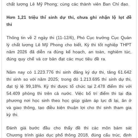
chất lượng Lê Mỹ Phong; cùng các thành viên Ban Chỉ đạo.
Hơn 1,21 triệu thí sinh dự thi, chưa ghi nhận lộ lọt đề
thi
Thông tin về 2 ngày thi (11-12/6), Phó Cục trưởng Cục Quản
lý chất lượng Lê Mỹ Phong cho biết, Kỳ thi tốt nghiệp THPT
năm 2026 đã diễn ra đúng kế hoạch, an toàn, nghiêm túc,
đúng quy chế và cơ bản đạt các mục tiêu đề ra.
Năm nay có 1.223.776 thí sinh đăng ký dự thi, tăng 61.642
thí sinh so với năm 2025; trong đó 1.213.695 thí sinh dự thi,
đạt tỷ lệ 99,18%. Kỳ thi được tổ chức tại 2.478 điểm thi với
54.409 phòng thi trên cả nước. Việc bố trí điểm thi tại địa
phương nơi học sinh theo học giúp giảm áp lực đi lại, ăn ở
và giao thông, tạo điều kiện thuận lợi cho thí sinh tham gia
kỳ thi.
Đánh giá bước đầu cho thấy đề thi các môn bám sát
Chương trình giáo dục phổ thông 2018, đúng cấu trúc, định