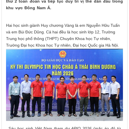
thứ 2 toàn đoàn và tiếp tục duy trì vị thế dẫn đầu trong
khu vực Đông Nam Á.
Hai học sinh giành Huy chương Vàng là em Nguyễn Hữu Tuấn
và em Bùi Đức Dũng. Cả hai đều là học sinh lớp 12, Trường
Trung học phổ thông (THPT) Chuyên Khoa học Tự nhiên,
Trường Đại học Khoa học Tự nhiên, Đại học Quốc gia Hà Nội.
Sáu học sinh Việt Nam tham dự APIO 2026 (mặc áo đỏ từ