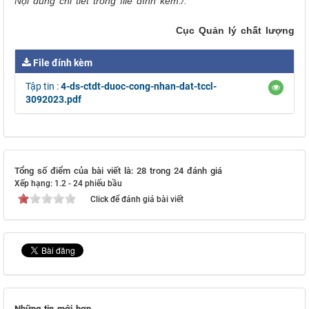
Nội dung chi tiết trong file đính kèm./.
Cục Quản lý chất lượng
File đính kèm
Tập tin :
4-ds-ctdt-duoc-cong-nhan-dat-tccl-
3092023.pdf
Tổng số điểm của bài viết là: 28 trong 24 đánh giá
Xếp hạng:
1.2
-
24
phiếu bầu
Click để đánh giá bài viết
Những tin mới hơn