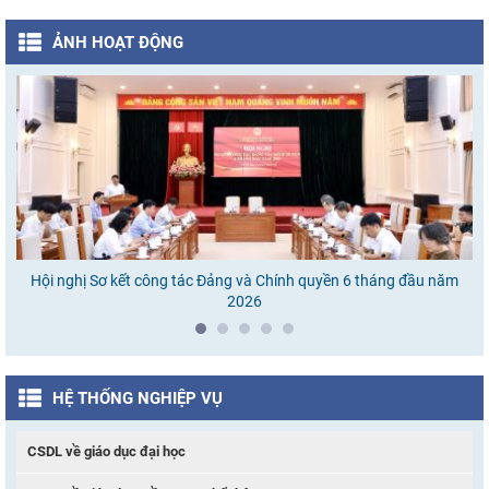
ẢNH HOẠT ĐỘNG
Hội nghị Sơ kết công tác Đảng và Chính quyền 6 tháng đầu năm
Ho
2026
HỆ THỐNG NGHIỆP VỤ
CSDL về giáo dục đại học