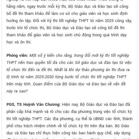
hằng năm, ngay trước mỗi kỳ thi, Bộ Giáo dục và Đào tạo sẽ công
bố đề thi tham khảo để làm cơ sở cho giáo viên và học sinh định
hướng ôn tập. Đối với Kỳ thi tốt nghiệp THPT từ năm 2025 cũng vậy,
trước khi tổ chức thi, Bộ Giáo dục và Đào tạo sẽ công bố đề thi
tham khảo để giáo viên và học sinh chủ động trong quá trình dạy
học và ôn thi.
Phóng viên:
Một số ý kiến cho rằng, trong đổi mới kỳ thi tốt nghiệp
THPT nên trao quyền tối đa cho các Sở giáo dục và đào tạo từ việc
tổ chức thi đến ra đề thi. Nhất là khi dự thảo phương án thi đưa ra
lộ trình từ năm 2025-2030 từng bước tổ chức thi tốt nghiệp THPT
trên máy tính. Quan điểm của Bộ Giáo dục và Đào tạo về vấn đề
này ra sao?
PGS, TS Huỳnh Văn Chương:
Hiện nay, Bộ Giáo dục và Đào tạo đã
phân cấp khá mạnh và rõ cho các địa phương trong việc tổ chức kỳ
thi tốt nghiệp THPT. Các địa phương, cụ thể là UBND các tỉnh, thành
phố chịu trách nhiệm chính về tổ chức kỳ thi trên địa bàn. Bộ Giáo
dục và Đào tạo chỉ thực hiện công tác ban hành quy chế, xây dựng