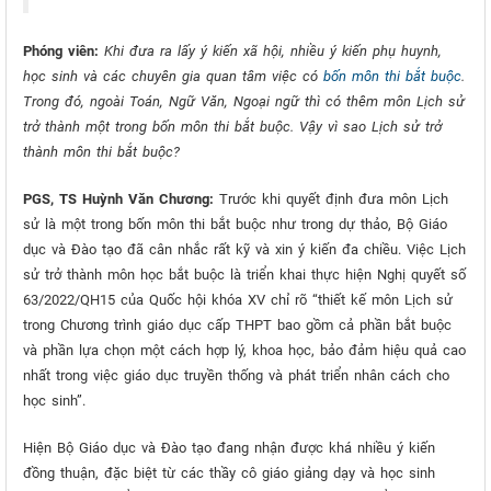
Phóng viên:
Khi đưa ra lấy ý kiến xã hội, nhiều ý kiến phụ huynh,
học sinh và các chuyên gia quan tâm việc có
bốn môn thi bắt buộc
.
Trong đó, ngoài Toán, Ngữ Văn, Ngoại ngữ thì có thêm môn Lịch sử
trở thành một trong bốn môn thi bắt buộc. Vậy vì sao Lịch sử trở
thành môn thi bắt buộc?
PGS, TS Huỳnh Văn Chương:
Trước khi quyết định đưa môn Lịch
sử là một trong bốn môn thi bắt buộc như trong dự thảo, Bộ Giáo
dục và Đào tạo đã cân nhắc rất kỹ và xin ý kiến đa chiều. Việc Lịch
sử trở thành môn học bắt buộc là triển khai thực hiện Nghị quyết số
63/2022/QH15 của Quốc hội khóa XV chỉ rõ “thiết kế môn Lịch sử
trong Chương trình giáo dục cấp THPT bao gồm cả phần bắt buộc
và phần lựa chọn một cách hợp lý, khoa học, bảo đảm hiệu quả cao
nhất trong việc giáo dục truyền thống và phát triển nhân cách cho
học sinh”.
Hiện Bộ Giáo dục và Đào tạo đang nhận được khá nhiều ý kiến
đồng thuận, đặc biệt từ các thầy cô giáo giảng dạy và học sinh