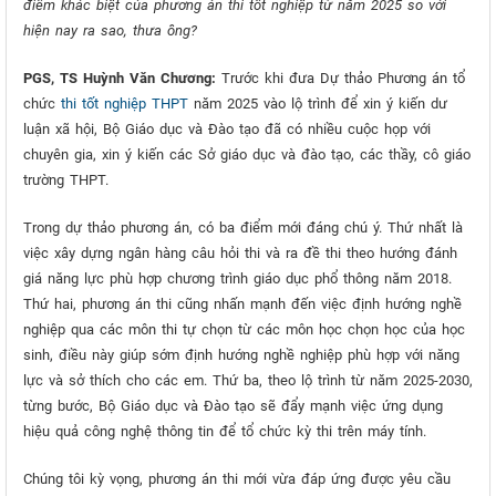
điểm khác biệt của phương án thi tốt nghiệp từ năm 2025 so với
hiện nay ra sao, thưa ông?
PGS, TS Huỳnh Văn Chương:
Trước khi đưa Dự thảo Phương án tổ
chức
thi tốt nghiệp THPT
năm 2025 vào lộ trình để xin ý kiến dư
luận xã hội, Bộ Giáo dục và Đào tạo đã có nhiều cuộc họp với
chuyên gia, xin ý kiến các Sở giáo dục và đào tạo, các thầy, cô giáo
trường THPT.
Trong dự thảo phương án, có ba điểm mới đáng chú ý. Thứ nhất là
việc xây dựng ngân hàng câu hỏi thi và ra đề thi theo hướng đánh
giá năng lực phù hợp chương trình giáo dục phổ thông năm 2018.
Thứ hai, phương án thi cũng nhấn mạnh đến việc định hướng nghề
nghiệp qua các môn thi tự chọn từ các môn học chọn học của học
sinh, điều này giúp sớm định hướng nghề nghiệp phù hợp với năng
lực và sở thích cho các em. Thứ ba, theo lộ trình từ năm 2025-2030,
từng bước, Bộ Giáo dục và Đào tạo sẽ đẩy mạnh việc ứng dụng
hiệu quả công nghệ thông tin để tổ chức kỳ thi trên máy tính.
Chúng tôi kỳ vọng, phương án thi mới vừa đáp ứng được yêu cầu