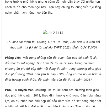
trong trường phổ thông nhưng cũng đề nghị cần thay đổi nhiều hơn
cách ra đề cho môn học này. Hiện nay, chúng tôi cũng tiếp tục lắng
nghe, phân tích, tổng hợp tiếp thu.
Thí sinh tại điểm thi Trường THPT Đa Phúc, Sóc Sơn (Hà Nội) kết
thúc môn thi (kỳ thi tốt nghiệp THPT 2022). (Ảnh: QUÝ TÙNG)
Phóng viên:
Một trong những vấn đề quan tâm của thí sinh là khi
đổi mới thi tốt nghiệp THPT thì đề thi sẽ ra sao. Trong dự thảo
phương án chỉ đề cập đến nội dung thi nằm trong chương trình giáo
dục phổ thông 2028, chủ yếu là cấp THPT. Ông có thể nói rõ hơn về
định hướng cách thức, độ phân hóa của đề thi từ năm 2025?
PGS, TS Huỳnh Văn Chương:
Đề thi sẽ bám sát chương trình giáo
dục phổ thông năm 2018, theo định hướng chú trọng đánh giá năng
lực, có sự phân hóa phù hợp để bảo đảm vừa để xét công nhận tốt
nghiệp và kết hợp đạt nhiều mục tiêu khác nhau. Theo thông lệ