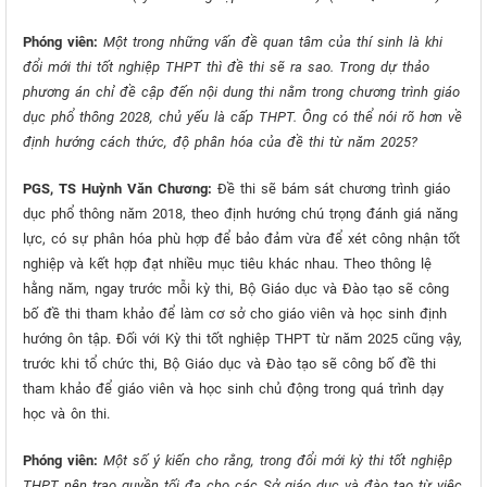
Phóng viên:
Một trong những vấn đề quan tâm của thí sinh là khi
đổi mới thi tốt nghiệp THPT thì đề thi sẽ ra sao. Trong dự thảo
phương án chỉ đề cập đến nội dung thi nằm trong chương trình giáo
dục phổ thông 2028, chủ yếu là cấp THPT. Ông có thể nói rõ hơn về
định hướng cách thức, độ phân hóa của đề thi từ năm 2025?
PGS, TS Huỳnh Văn Chương:
Đề thi sẽ bám sát chương trình giáo
dục phổ thông năm 2018, theo định hướng chú trọng đánh giá năng
lực, có sự phân hóa phù hợp để bảo đảm vừa để xét công nhận tốt
nghiệp và kết hợp đạt nhiều mục tiêu khác nhau. Theo thông lệ
hằng năm, ngay trước mỗi kỳ thi, Bộ Giáo dục và Đào tạo sẽ công
bố đề thi tham khảo để làm cơ sở cho giáo viên và học sinh định
hướng ôn tập. Đối với Kỳ thi tốt nghiệp THPT từ năm 2025 cũng vậy,
trước khi tổ chức thi, Bộ Giáo dục và Đào tạo sẽ công bố đề thi
tham khảo để giáo viên và học sinh chủ động trong quá trình dạy
học và ôn thi.
Phóng viên:
Một số ý kiến cho rằng, trong đổi mới kỳ thi tốt nghiệp
THPT nên trao quyền tối đa cho các Sở giáo dục và đào tạo từ việc