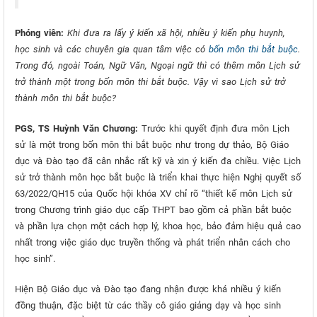
Phóng viên:
Khi đưa ra lấy ý kiến xã hội, nhiều ý kiến phụ huynh,
học sinh và các chuyên gia quan tâm việc có
bốn môn thi bắt buộc
.
Trong đó, ngoài Toán, Ngữ Văn, Ngoại ngữ thì có thêm môn Lịch sử
trở thành một trong bốn môn thi bắt buộc. Vậy vì sao Lịch sử trở
thành môn thi bắt buộc?
PGS, TS Huỳnh Văn Chương:
Trước khi quyết định đưa môn Lịch
sử là một trong bốn môn thi bắt buộc như trong dự thảo, Bộ Giáo
dục và Đào tạo đã cân nhắc rất kỹ và xin ý kiến đa chiều. Việc Lịch
sử trở thành môn học bắt buộc là triển khai thực hiện Nghị quyết số
63/2022/QH15 của Quốc hội khóa XV chỉ rõ “thiết kế môn Lịch sử
trong Chương trình giáo dục cấp THPT bao gồm cả phần bắt buộc
và phần lựa chọn một cách hợp lý, khoa học, bảo đảm hiệu quả cao
nhất trong việc giáo dục truyền thống và phát triển nhân cách cho
học sinh”.
Hiện Bộ Giáo dục và Đào tạo đang nhận được khá nhiều ý kiến
đồng thuận, đặc biệt từ các thầy cô giáo giảng dạy và học sinh