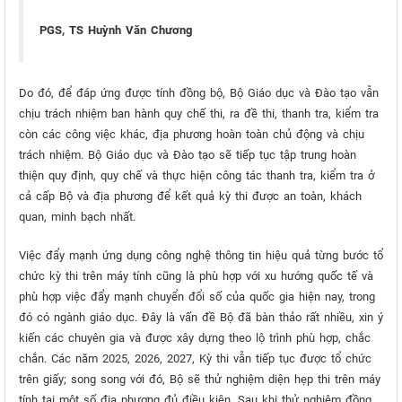
PGS, TS Huỳnh Văn Chương
Do đó, để đáp ứng được tính đồng bộ, Bộ Giáo dục và Đào tạo vẫn
chịu trách nhiệm ban hành quy chế thi, ra đề thi, thanh tra, kiểm tra
còn các công việc khác, địa phương hoàn toàn chủ động và chịu
trách nhiệm. Bộ Giáo dục và Đào tạo sẽ tiếp tục tập trung hoàn
thiện quy định, quy chế và thực hiện công tác thanh tra, kiểm tra ở
cả cấp Bộ và địa phương để kết quả kỳ thi được an toàn, khách
quan, minh bạch nhất.
Việc đẩy mạnh ứng dụng công nghệ thông tin hiệu quả từng bước tổ
chức kỳ thi trên máy tính cũng là phù hợp với xu hướng quốc tế và
phù hợp việc đẩy mạnh chuyển đổi số của quốc gia hiện nay, trong
đó có ngành giáo dục. Đây là vấn đề Bộ đã bàn thảo rất nhiều, xin ý
kiến các chuyên gia và được xây dựng theo lộ trình phù hợp, chắc
chắn. Các năm 2025, 2026, 2027, Kỳ thi vẫn tiếp tục được tổ chức
trên giấy; song song với đó, Bộ sẽ thử nghiệm diện hẹp thi trên máy
tính tại một số địa phương đủ điều kiện. Sau khi thử nghiệm đồng