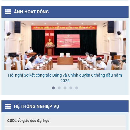
ẢNH HOẠT ĐỘNG
Hội nghị Sơ kết công tác Đảng và Chính quyền 6 tháng đầu năm
Ho
2026
HỆ THỐNG NGHIỆP VỤ
CSDL về giáo dục đại học