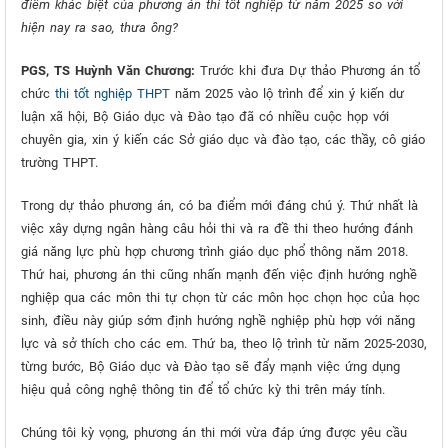
điểm khác biệt của phương án thi tốt nghiệp từ năm 2025 so với
hiện nay ra sao, thưa ông?
PGS, TS Huỳnh Văn Chương:
Trước khi đưa Dự thảo Phương án tổ
chức
thi tốt nghiệp THPT
năm 2025 vào lộ trình để xin ý kiến dư
luận xã hội, Bộ Giáo dục và Đào tạo đã có nhiều cuộc họp với
chuyên gia, xin ý kiến các Sở giáo dục và đào tạo, các thầy, cô giáo
trường THPT.
Trong dự thảo phương án, có ba điểm mới đáng chú ý. Thứ nhất là
việc xây dựng ngân hàng câu hỏi thi và ra đề thi theo hướng đánh
giá năng lực phù hợp chương trình giáo dục phổ thông năm 2018.
Thứ hai, phương án thi cũng nhấn mạnh đến việc định hướng nghề
nghiệp qua các môn thi tự chọn từ các môn học chọn học của học
sinh, điều này giúp sớm định hướng nghề nghiệp phù hợp với năng
lực và sở thích cho các em. Thứ ba, theo lộ trình từ năm 2025-2030,
từng bước, Bộ Giáo dục và Đào tạo sẽ đẩy mạnh việc ứng dụng
hiệu quả công nghệ thông tin để tổ chức kỳ thi trên máy tính.
Chúng tôi kỳ vọng, phương án thi mới vừa đáp ứng được yêu cầu