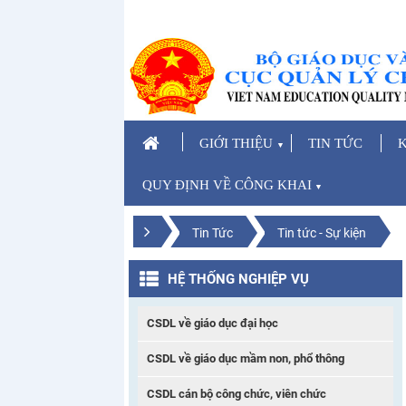
GIỚI THIỆU
TIN TỨC
K
▼
QUY ĐỊNH VỀ CÔNG KHAI
▼
Tin Tức
Tin tức - Sự kiện
HỆ THỐNG NGHIỆP VỤ
CSDL về giáo dục đại học
CSDL về giáo dục mầm non, phổ thông
CSDL cán bộ công chức, viên chức