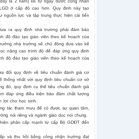
 đây là 2 năm) kể từ ngày được công nhận
CLGD ở cấp độ cao hơn. Quy định này tạo
 nguồn lực và tập trung thực hiện cải tiến
 đưa ra quy định nhà trường phải đảm bảo
nh độ đào tạo giáo viên theo kế hoạch của
u trưởng nhà trường sẽ chủ động đưa vào kế
ọc nâng cao trình độ để đáp ứng quy định
nh độ đào tạo giáo viên theo kế hoạch của
a đổi quy định về tiêu chuẩn đánh giá cơ
để thống nhất với quy định tiêu chuẩn cơ sở
ng đó, quy định cụ thể tiêu chuẩn đánh giá
hằm đáp ứng điều kiện bảo đảm chất lượng
 lợi cho học sinh.
công tác tham mưu để có được sự quan tâm,
ờng nói riêng và ngành giáo dục nói chung.
 hiện phân cấp mạnh
từ cấp Bộ GDĐT đến
cấp và thu hồi bằng công nhận trường đạt