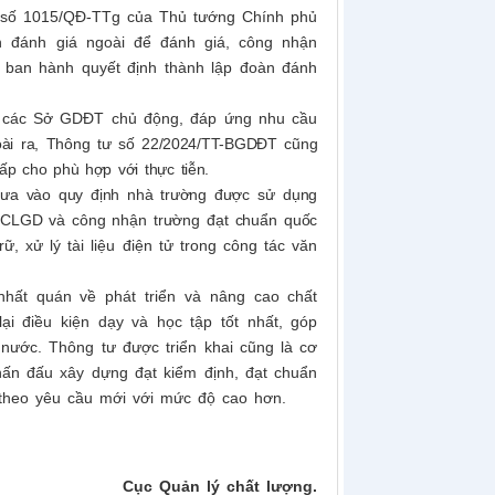
h số 1015/QĐ-TTg của Thủ tướng Chính phủ
 đánh giá ngoài để đánh giá, công nhận
h ban hành quyết định thành lập đoàn đánh
ể các Sở GDĐT chủ động, đáp ứng nhu cầu
ài ra, Thông tư số 22/2024/TT-BGDĐT cũng
ấp cho phù hợp với thực tiễn.
đưa vào quy định nhà trường được
sử dụng
ĐCLGD
và công nhận
trường
đạt chuẩn quốc
trữ, xử lý tài liệu điện tử trong công tác văn
hất quán về phát triển và nâng cao chất
i điều kiện dạy và học tập tốt nhất, góp
 nước. Thông tư được triển khai cũng là cơ
ấn đấu xây dựng đạt kiểm định, đạt chuẩn
g theo yêu cầu mới với mức độ cao hơn.
 lý chất lượng
Nhiều hoạt động về nguồn ý nghĩa của Cán
Cục Quản
 2030
bộ công chức, viên chức và người lao động
Cục...
Cục Quản lý chất lượng.