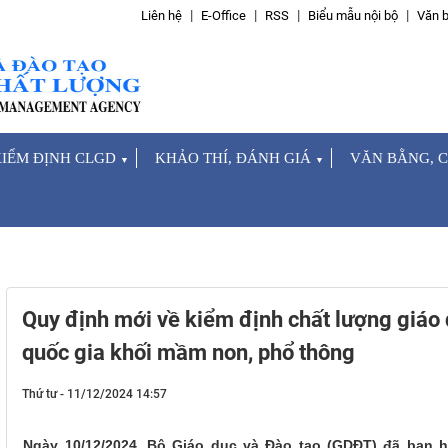
Liên hệ
E-Office
RSS
Biểu mẫu nội bộ
Văn b
IỂM ĐỊNH CLGD
KHẢO THÍ, ĐÁNH GIÁ
VĂN BẰNG, 
▼
▼
Quy định mới về kiểm định chất lượng giáo
quốc gia khối mầm non, phổ thông
Thứ tư - 11/12/2024 14:57
Ngày 10/12/2024, Bộ Giáo dục và Đào tạo (GDĐT) đã ban 