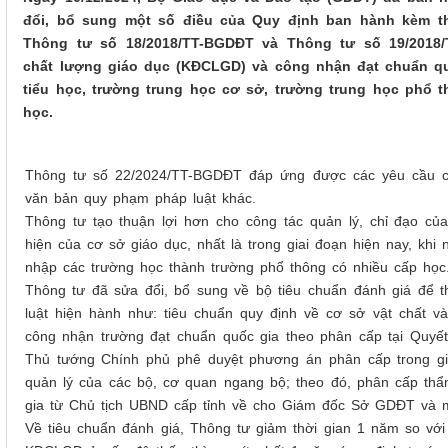
đổi, bổ sung một số điều của Quy định ban hành kèm t
Thông tư số 18/2018/TT-BGDĐT và Thông tư số 19/2018/
chất lượng giáo dục (KĐCLGD) và công nhận đạt chuẩn qu
tiểu học, trường trung học cơ sở, trường trung học phổ 
học.
Thông tư số 22/2024/TT-BGDĐT đáp ứng được các yêu cầu củ
văn bản quy phạm pháp luật khác.
Thông tư
tạo
thuận lợi hơn cho công tác quản lý, chỉ đạo củ
hiện của cơ sở giáo dục, nhất là trong giai đoạn hiện nay, kh
nhập các trường học thành trường phổ thông có nhiều cấp học
Thông tư đã sửa đổi, bổ sung về bộ tiêu chuẩn đánh giá để 
luật hiện hành như: tiêu chuẩn quy định về cơ sở vật chất và
công nhận trường đạt chuẩn quốc gia theo phân cấp tại Quyế
Thủ tướng Chính phủ phê duyệt phương án phân cấp trong giả
quản lý của các bộ, cơ quan ngang bộ; theo đó, phân cấp th
gia từ Chủ tịch UBND cấp tỉnh về cho Giám đốc Sở GDĐT và m
Về tiêu chuẩn đánh giá, Thông tư
g
iảm thời gian 1 năm so với