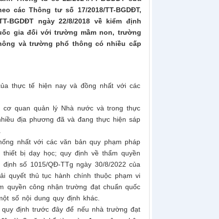
heo các Thông tư số 17/2018/TT-BGDĐT,
TT-BGDĐT ngày 22/8/2018 về kiểm định
ốc gia đối với trường mầm non, trường
thông và trường phổ thông có nhiều cấp
a thực tế hiện nay và đồng nhất với các
a cơ quan quản lý Nhà nước và trong thực
i nhiều địa phương đã và đang thực hiện sáp
.
thống nhất với các văn bản quy phạm pháp
 thiết bị dạy học; quy định về thẩm quyền
t định số 1015/QĐ-TTg ngày 30/8/2022 của
i quyết thủ tục hành chính thuộc phạm vi
ẩm quyền công nhận trường đạt chuẩn quốc
ột số nội dung quy định khác.
 quy định trước đây để nếu nhà trường đạt