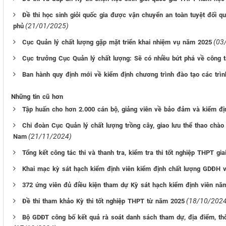
Đề thi học sinh giỏi quốc gia được vận chuyển an toàn tuyệt đối 
(21/01/2025)
phủ
(03
Cục Quản lý chất lượng gặp mặt triển khai nhiệm vụ năm 2025
Cục trưởng Cục Quản lý chất lượng: Sẽ có nhiều bứt phá về công 
Ban hành quy định mới về kiểm định chương trình đào tạo các trìn
Những tin cũ hơn
Tập huấn cho hơn 2.000 cán bộ, giảng viên về bảo đảm và kiểm đị
Chi đoàn Cục Quản lý chất lượng trồng cây, giao lưu thể thao chà
(21/11/2024)
Nam
Tổng kết công tác thi và thanh tra, kiểm tra thi tốt nghiệp THPT gi
Khai mạc kỳ sát hạch kiểm định viên kiểm định chất lượng GDĐH
372 ứng viên đủ điều kiện tham dự Kỳ sát hạch kiểm định viên nă
(18/10/2024
Đề thi tham khảo Kỳ thi tốt nghiệp THPT từ năm 2025
Bộ GDĐT công bố kết quả rà soát danh sách tham dự, địa điểm, th