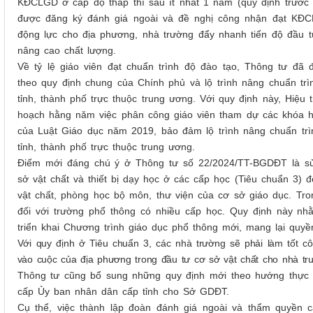
KĐCLGD ở cấp độ thấp thì sau ít nhất 1 năm (quy định trước
được đăng ký đánh giá ngoài và đề nghị công nhận đạt KĐ
động lực cho địa phương, nhà trường đẩy nhanh tiến độ đầu tư
nâng cao chất lượng.
Về tỷ lệ giáo viên đạt chuẩn trình độ đào tạo, Thông tư đã
theo quy định chung của Chính phủ và lộ trình nâng chuẩn trì
tỉnh, thành phố trực thuộc trung ương. Với quy định này, Hiệ
hoạch hằng năm việc phân công giáo viên tham dự các khóa h
của Luật Giáo dục năm 2019, bảo đảm lộ trình nâng chuẩn trì
tỉnh, thành phố trực thuộc trung ương.
Điểm mới đáng chú ý ở Thông tư
số 22/2024/TT-BGDĐT
là sử
sở vật chất và thiết bị dạy học ở các cấp học (Tiêu chuẩn 3) 
vật chất, phòng học bộ môn, thư viện của cơ sở giáo dục. Tro
đối với trường phổ thông có nhiều cấp học. Quy định này n
triển khai Chương trình giáo dục phổ thông mới, mang lại quyền
Với quy định ở Tiêu chuẩn 3, các nhà trường sẽ phải làm tốt 
vào cuộc của địa phương trong đầu tư cơ sở vật chất cho nhà trư
Thông tư
cũng bổ sung
những quy định mới
theo hướng thực
cấp Ủy ban nhân dân cấp tỉnh cho Sở GDĐT.
Cụ thể, v
iệc thành lập đoàn đánh giá ngoài và thẩm quyền 