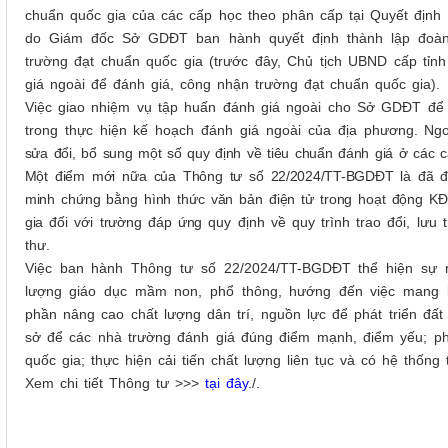
chuẩn quốc gia của các cấp học theo phân cấp tại Quyết địn
do Giám đốc Sở GDĐT ban hành quyết định thành lập đoàn
trường đạt chuẩn quốc gia (trước đây, Chủ tịch UBND cấp tỉn
giá ngoài để đánh giá, công nhận trường đạt chuẩn quốc gia).
Việc giao nhiệm vụ tập huấn đánh giá ngoài cho Sở GDĐT đ
trong thực hiện kế hoạch đánh giá ngoài của địa phương.
Ngo
sửa đổi, bổ sung một số quy định về tiêu chuẩn đánh giá ở các c
Một điểm mới nữa của Thông tư số 22/2024/TT-BGDĐT là đã 
minh chứng bằng hình thức
văn bản
điện tử
trong hoạt động
K
gia
đ
ối với t
rường
đáp ứng
quy định
về
quy trình trao đổi, lưu 
thư
.
Việc ban hành Thông tư số 22/2024/TT-BGDĐT thể hiện sự n
lượng giáo dục mầm non, phổ thông, hướng đến việc mang lạ
phần nâng cao chất lượng dân trí, nguồn lực để phát triển đất
sở để các nhà trường đánh giá đúng điểm mạnh, điểm yếu; ph
quốc gia; thực hiện cải tiến chất lượng liên tục và có hệ thốn
Xem chi tiết Thông tư >>>
tại đây
./.
Hoạt động dâng hương ý nghĩa của Cán bộ
Đại hội Đảng bộ Cục Quản
ông chức, viên chức và người lao động Cục
nhiệm kỳ 2025 –
Quản lý...