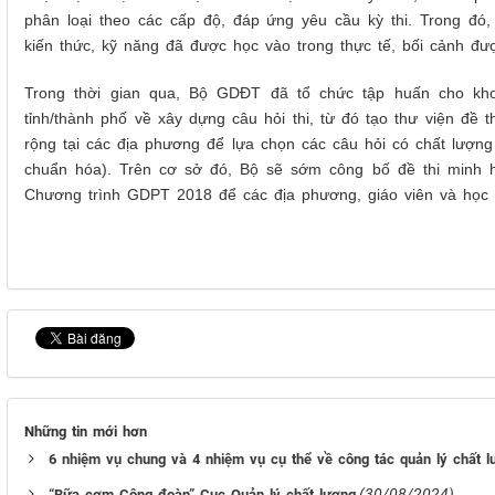
phân loại theo các cấp độ, đáp ứng yêu cầu kỳ thi. Trong đó
kiến thức, kỹ năng đã được học vào trong thực tế, bối cảnh đư
Trong thời gian qua, Bộ GDĐT đã tổ chức tập huấn cho kh
tỉnh/thành phố về xây dựng câu hỏi thi, từ đó tạo thư viện đề 
rộng tại các địa phương để lựa chọn các câu hỏi
có chất lượn
chuẩn hóa). Trên cơ sở đó,
Bộ sẽ sớm
công bố đề thi minh họ
Chương trình GDPT 2018 để các địa phương, giáo viên và học s
Những tin mới hơn
6 nhiệm vụ chung và 4 nhiệm vụ cụ thể về công tác quản lý chất 
(30/08/2024)
“Bữa cơm Công đoàn” Cục Quản lý chất lượng