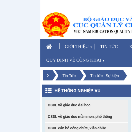
GIỚI THIỆU
TIN TỨC
K
▼
QUY ĐỊNH VỀ CÔNG KHAI
▼
Tin Tức
Tin tức - Sự kiện
HỆ THỐNG NGHIỆP VỤ
CSDL về giáo dục đại học
CSDL về giáo dục mầm non, phổ thông
CSDL cán bộ công chức, viên chức