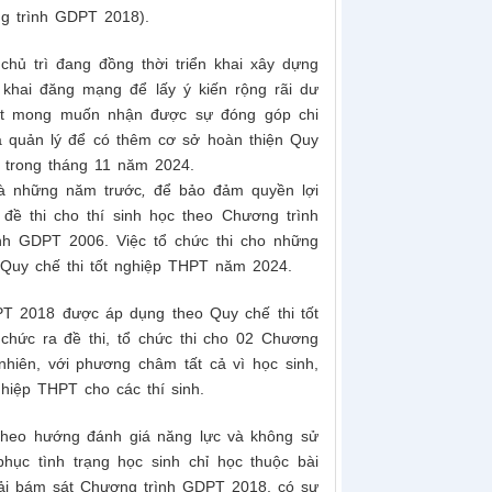
ng trình GDPT 2018).
chủ trì
đang đồng thời triển khai xây dựng
khai đăng mạng để lấy ý kiến rộng rãi dư
 rất mong muốn nhận được sự đóng góp chi
à quản lý để có thêm cơ sở hoàn thiện Quy
 trong tháng 11 năm 2024.
và những năm trước
,
đ
ể bảo đảm quyền lợi
 đề thi cho thí sinh học theo Chương trình
ình GDPT 2006. Việc tổ chức thi cho những
Quy chế thi tốt nghiệp THPT năm 2024.
PT 2018 được áp dụng theo Quy chế thi tốt
chức ra đề thi, tổ chức thi cho 02 Chương
 nhiên, với phương châm tất cả vì học sinh,
ghiệp THPT cho các thí sinh.
 lý chất lượng
Nhiều hoạt động về nguồn ý nghĩa của Cán
Cục Quản
theo hướng đánh giá năng lực và không sử
 2030
bộ công chức, viên chức và người lao động
phục tình trạng học sinh chỉ học thuộc bài
Cục...
hải bám sát Chương trình GDPT 2018, có sự