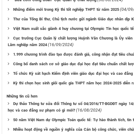
(04/09
Những điểm mới trong Kỳ thi tốt nghiệp THPT từ năm 2025
Thư của Tổng Bí thư, Chủ tịch nước gửi ngành Giáo dục nhân dịp 
Việt Nam xuất sắc giành 4 huy chương tại Olympic Tin học quốc t
Cục trưởng Cục Quản lý chất lượng Huỳnh Văn Chương là Ủy viên 
(16/09/2024)
Lâm nghiệp năm 2024
1.999 chương trình đào tạo được đánh giá, công nhận đạt tiêu chu
Công bố danh sách cơ sở giáo dục đại học đạt tiêu chuẩn chất lượ
Tổ chức Kỳ sát hạch Kiểm định viên giáo dục đại học và cao đẳn
Kỳ thi chọn học sinh giỏi quốc gia THPT năm học 2024-2025 diễn r
Những tin cũ hơn
Dự thảo Thông tư sửa đổi Thông tư số 04/2016/TT-BGDĐT ngày 14/
(16/08/2024)
học và cao đẳng sư phạm có gì mới?
50 năm Việt Nam dự Olympic Toán quốc tế: Tự hào thành tích, tin 
Nhiều hoạt động về nguồn ý nghĩa của Cán bộ công chức, viên chứ