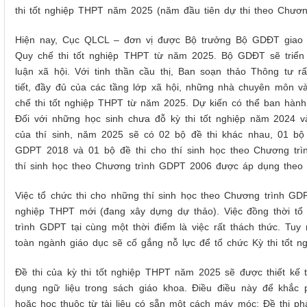
thi tốt nghiệp THPT năm 2025 (năm đầu tiên dự thi theo Chươ
Hiện nay,
Cục QLCL – đơn vị được Bộ trưởng Bộ
GDĐT
giao 
Quy chế thi tốt nghiệp THPT từ năm 2025. Bộ GDĐT sẽ triển 
luận xã hội. Với tinh thần cầu thị, Ban soạn thảo Thông tư
tiết, đầy đủ của các tầng lớp xã hội, những nhà chuyên môn v
chế thi tốt nghiệp THPT từ năm 2025.
Dự kiến có thể ban hành
Đối với
những học sinh chưa đỗ kỳ thi tốt nghiệp năm 2024 
của thí sinh, năm 2025 sẽ có 02
b
ộ đề thi khác nhau, 01
b
ộ
GDPT 2018 và 01
b
ộ đề thi cho thí sinh học theo Chương tr
thí sinh học theo Chương trình GDPT 2006 được áp dụng theo 
Việc tổ chức thi cho những thí sinh học theo Chương trình GD
nghiệp THPT mới (đang xây dựng dự thảo). Việc đồng thời tổ 
trình GDPT tại cùng một thời điểm là việc rất thách thức. Tuy
toàn ngành giáo dục sẽ cố gắng nỗ lực để tổ chức Kỳ thi tốt n
Hoạt động dâng hương ý nghĩa của Cán bộ
Đại hội Đảng bộ Cục Quản
Đề thi của kỳ thi tốt nghiệp THPT năm 2025
sẽ được thiết kế 
ông chức, viên chức và người lao động Cục
nhiệm kỳ 2025 –
dụng ngữ liệu trong sách giáo khoa
. Điều
điều này
để k
hắc 
Quản lý...
hoặc học thuộc từ tài liệu có sẵn một cách máy móc; Đề thi p