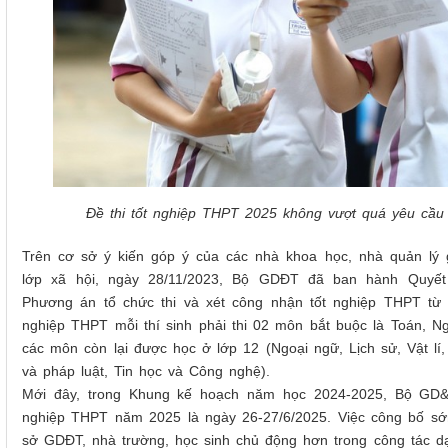
Đề thi tốt nghiệp THPT 2025 không vượt quá yêu cầ
Trên cơ sở ý kiến góp ý của các nhà khoa học, nhà quản lý g
lớp xã hội, ngày 28/11/2023, Bộ GDĐT đã ban hành Quyết
Phương án tổ chức thi và xét công nhận tốt nghiệp THPT từ
nghiệp THPT mỗi thí sinh phải thi 02 môn bắt buộc là Toán, N
các môn còn lại được học ở lớp 12 (Ngoại ngữ, Lịch sử, Vật lí, 
và pháp luật, Tin học và Công nghệ).
Mới đây, trong Khung kế hoạch năm học 2024-2025, Bộ GD&
nghiệp THPT năm 2025 là ngày 26-27/6/2025. Việc công bố sớm
sở GDĐT
,
nhà trường, học sinh
chủ động hơn trong công tác d