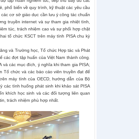
ự tập huấn nghiêm túc, tiếp thu đầy đủ các
, phổ biến về quy trình, kỹ thuật các yêu cầu
, các cơ sở giáo dục cần lưu ý công tác chuẩn
ờng truyền internet và sự tham gia nhiệt tình,
hiêm túc, trách nhiệm cao và sự phối hợp chặt
khai tổ chức KSCT trên máy tính PISA chu kỳ
 năng và Trường học, Tổ chức Hợp tác và Phát
để các đợt tập huấn của Việt Nam thành công.
và các mục đích, ý nghĩa khi tham gia PISA;
n Tổ chức và các báo cáo viên truyền đạt để
T trên máy tính của OECD, hướng dẫn của Bộ
ý các tình huống phát sinh khi khảo sát PISA
n khích học sinh và các đối tượng liên quan
tin, trách nhiệm phù hợp nhất.
 lý chất lượng
Nhiều hoạt động về nguồn ý nghĩa của Cán
Cục Quản
 2030
bộ công chức, viên chức và người lao động
Cục...