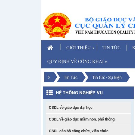
GIỚI THIỆU
TIN TỨC
K
▼
QUY ĐỊNH VỀ CÔNG KHAI
▼
Tin Tức
Tin tức - Sự kiện
HỆ THỐNG NGHIỆP VỤ
CSDL về giáo dục đại học
CSDL về giáo dục mầm non, phổ thông
CSDL cán bộ công chức, viên chức