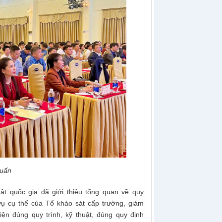
huấn
ật quốc gia đã giới thiệu tổng quan về quy
 vụ cụ thể của Tổ khảo sát cấp trường, giám
hiện đúng quy trình, kỹ thuật, đúng quy định