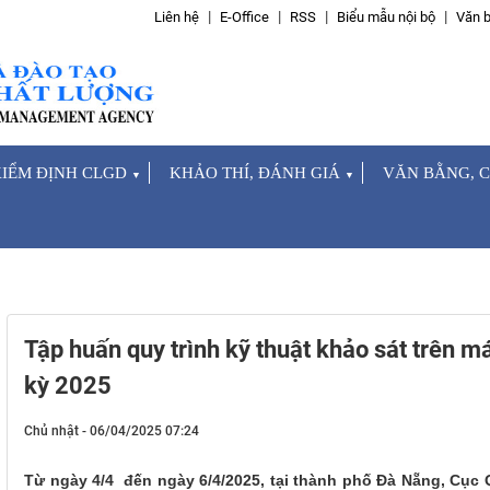
Liên hệ
E-Office
RSS
Biểu mẫu nội bộ
Văn b
IỂM ĐỊNH CLGD
KHẢO THÍ, ĐÁNH GIÁ
VĂN BẰNG, 
▼
▼
Tập huấn quy trình kỹ thuật khảo sát trên m
kỳ 2025
Chủ nhật - 06/04/2025 07:24
Từ ngày 4/4 đến ngày 6/4/2025, tại thành phố Đà Nẵng, Cục 