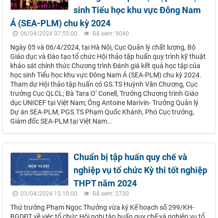
sinh Tiểu học khu vực Đông Nam
Á (SEA-PLM) chu kỳ 2024
06/04/2024 07:55:00
Đã xem: 9040
Ngày 05 và 06/4/2024, tại Hà Nội, Cục Quản lý chất lượng, Bộ
Giáo dục và Đào tạo tổ chức Hội thảo tập huấn quy trình kỹ thuật
khảo sát chính thức Chương trình Đánh giá kết quả học tập của
học sinh Tiểu học khu vực Đông Nam Á (SEA-PLM) chu kỳ 2024.
Tham dự Hội thảo tập huấn có GS.TS Huỳnh Văn Chương, Cục
trưởng Cục QLCL; Bà Tara O’ Conell, Trưởng Chương trình Giáo
dục UNICEF tại Việt Nam; Ông Antoine Marivin- Trưởng Quản lý
Dự án SEA-PLM; PGS.TS Phạm Quốc Khánh, Phó Cục trưởng,
Giám đốc SEA-PLM tại Việt Nam...
Chuẩn bị tập huấn quy chế và
nghiệp vụ tổ chức Kỳ thi tốt nghiệp
THPT năm 2024
03/04/2024 15:10:00
Đã xem: 2730
Thứ trưởng Phạm Ngọc Thưởng vừa ký Kế hoạch số 299/KH-
BGDĐT về việc tổ chức Hội nghị tập huấn quy chế và nghiệp vụ tổ