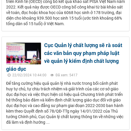
triển Kinh tế (OECD) công bố kết quả khảo sát PISA Việt Nam năm
2022. Kết quả này được OECD công bố công khai từ bài khảo sát
về toán, đọc hoặc khoa học của 6068 học sinh ở 178 trường, đại
diện cho khoảng 939.500 học sinh 15 tuổi (ước tính khoảng 68%
tổng dân số 15 tuổi) ở Việt Nam.
Cục Quản lý chất lượng sẽ rà soát
các văn bản quy phạm pháp luật
về quản lý kiểm định chất lượng
giáo dục
22/02/2024 10:44:00
Đã xem: 5417
Để tăng cường hiệu quả quản lý nhà nước trong bối cảnh phát
huy tự chủ, tự chịu trách nhiệm và giải trình của các cơ sở giáo
dục đại học và việc thực hiện có hiệu quả Chương trình phát triển
hệ thống bảo đảm và kiểm định chất lượng giáo dục đối với giáo
dục đại học và cao đẳng sư phạm giai đoạn 2022-2030 ban hành
kèm theo Quyết định số 78/QĐ-TTg ngày 14/01/2022 của Thủ
tướng Chính phủ, Cục Quản lý chất lượng thông tin về những việc
đã làm và định hướng ...