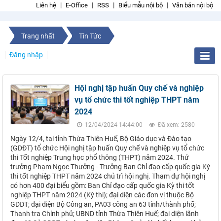
Liên hệ
E-Office
RSS
Biểu mẫu nội bộ
Văn bản nội bộ
Trang nhất
Tin Tức
Đăng nhập
Hội nghị tập huấn Quy chế và nghiệp
vụ tổ chức thi tốt nghiệp THPT năm
2024
12/04/2024 14:44:00
Đã xem: 2580
Ngày 12/4, tại tỉnh Thừa Thiên Huế, Bộ Giáo dục và Đào tạo
(GDĐT) tổ chức Hội nghị tập huấn Quy chế và nghiệp vụ tổ chức
thi Tốt nghiệp Trung học phổ thông (THPT) năm 2024. Thứ
trưởng Phạm Ngọc Thưởng - Trưởng Ban Chỉ đạo cấp quốc gia Kỳ
thi tốt nghiệp THPT năm 2024 chủ trì hội nghị. Tham dự hội nghị
có hơn 400 đại biểu gồm: Ban Chỉ đạo cấp quốc gia Kỳ thi tốt
nghiệp THPT năm 2024 (Kỳ thi); đại diện các đơn vị thuộc Bộ
GDĐT; đại diện Bộ Công an, PA03 công an 63 tỉnh/thành phố;
Thanh tra Chính phủ; UBND tỉnh Thừa Thiên Huế; đại diện lãnh