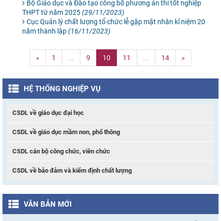
Bộ Giáo dục và Đào tạo công bố phương án thi tốt nghiệp
THPT từ năm 2025
(29/11/2023)
Cục Quản lý chất lượng tổ chức lễ gặp mặt nhân kỉ niệm 20
năm thành lập
(16/11/2023)
«
1
...
9
10
11
...
14
»
HỆ THỐNG NGHIỆP VỤ
CSDL về giáo dục đại học
CSDL về giáo dục mầm non, phổ thông
CSDL cán bộ công chức, viên chức
CSDL về bảo đảm và kiểm định chất lượng
VĂN BẢN MỚI