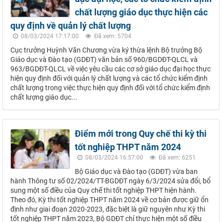
chất lượng giáo dục thực hiện các
quy định về quản lý chất lượng
08/03/2024 17:17:00
Đã xem: 5704
Cục trưởng Huỳnh Văn Chương vừa ký thừa lệnh Bộ trưởng Bộ
Giáo dục và Đào tạo (GDĐT) văn bản số 960/BGDĐT-QLCL và
963/BGDĐT-QLCL về việc yêu cầu các cơ sở giáo dục đại học thực
hiện quy định đối với quản lý chất lượng và các tổ chức kiểm định
chất lượng trong việc thực hiện quy định đối với tổ chức kiểm định
chất lượng giáo dục...
Điểm mới trong Quy chế thi kỳ thi
tốt nghiệp THPT năm 2024
08/03/2024 16:57:00
Đã xem: 6251
Bộ Giáo dục và Đào tạo (GDĐT) vừa ban
hành Thông tư số 02/2024/TT-BGDĐT ngày 6/3/2024 sửa đổi, bổ
sung một số điều của Quy chế thi tốt nghiệp THPT hiện hành.
Theo đó, Kỳ thi tốt nghiệp THPT năm 2024 về cơ bản được giữ ổn
định như giai đoạn 2020-2023, đặc biệt là giữ nguyên như Kỳ thi
tốt nghiệp THPT năm 2023, Bộ GDĐT chỉ thực hiện một số điều